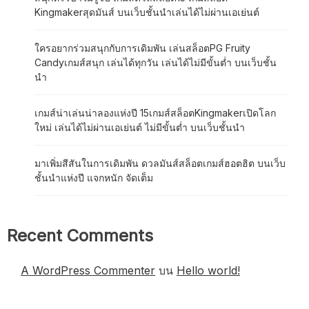
Kingmakerสุดมันส์ บนเว็บชั้นนำเล่นได้ไม่ผ่านเอเย่นต์
ใครอยากร่วมสนุกกับการเดิมพัน เล่นสล็อตPG Fruity
Candyเกมส์สนุก เล่นได้ทุกวัน เล่นได้ไม่มีขั้นต่ำ บนเว็บชั้น
นำ
เกมส์น่าเล่นน่าลองแห่งปี 15เกมส์สล็อตKingmakerเปิดโลก
ใหม่ เล่นได้ไม่ผ่านเอเย่นต์ ไม่มีขั้นต่ำ บนเว็บชั้นนำ
มาเพิ่มสีสันในการเดิมพัน ดวลมันส์สล็อตเกมส์ฮอตฮิต บนเว็บ
ชั้นนำแห่งปี แจกหนัก จัดเต็ม
Recent Comments
A WordPress Commenter
บน
Hello world!