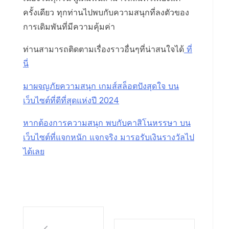
ครั้งเดียว ทุกท่านไปพบกับความสนุกที่ลงตัวของ
การเดิมพันที่มีความคุ้มค่า
ท่านสามารถติดตามเรื่องราวอื่นๆที่น่าสนใจได้
ที่
นี่
มาผจญภัยความสนุก เกมส์สล็อตปังสุดใจ บน
เว็บไซต์ที่ดีที่สุดแห่งปี 2024
หากต้องการความสนุก พบกับคาสิโนหรรษา บน
เว็บไซต์ที่แจกหนัก แจกจริง มารอรับเงินรางวัลไป
ได้เลย