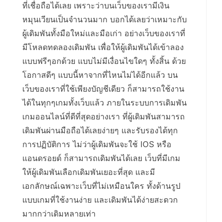
ที่เชื่อถือได้เลย เพราะว่าบนเว็บของเรามีเงิน
หมุนเวียนเป็นจำนวนมาก บอกได้เลยว่าเหมาะกับ
ผู้เดิมพันทั้งมือใหม่และมือเก่า อย่างเว็บของเราที่
มีโหลดทดลองเดิมพัน เพื่อให้ผู้เดิมพันได้เข้าลอง
แบบฟรีๆอกด้วย แบบไม่มีเงื่อนไขใดๆ ทั้งสิ้น ด้วย
โอกาสดีๆ แบบนี้หาจากที่ไหนไม่ได้อีกแล้ว บน
เว็บของเราที่ใช้เพียงบัญชีเดียว ก็สามารถใช้งาน
ได้ในทุกๆเกมทั้งเว็บแล้ว
ภายในระบบการเดิมพัน
เกมออนไลน์ที่ดีที่สุดอย่างเรา ที่ผู้เดิมพันสามารถ
เดิมพันผ่านมือถือได้เลยง่ายๆ และรับรองได้ทุก
การปฏิบัติการ ไม่ว่าผู้เดิมพันจะใช้ IOS หรือ
แอนดรอยด์ ก็สามารถเดิมพันได้เลย เว็บที่มีเกม
ให้ผู้เดิมพันเลือกเดิมพันเยอะที่สุด และมี
เอกลักษณ์เฉพาะเว็บที่ไม่เหมือนใคร ทั้งด้านรูป
แบบเกมที่ใช้งานง่าย และเดิมพันได้ง่ายสะดวก
มากกว่าเดิมหลายเท่า