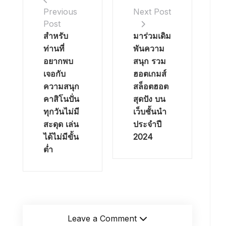
Previous
Next Post
Post
สำหรับ
มาร่วมเดิม
ท่านที่
พันความ
อยากพบ
สนุก รวม
เจอกับ
ฮอตเกมส์
ความสนุก
สล็อตฮอต
คาสิโนปั่น
สุดปัง บน
ทุกวันไม่มี
เว็บชั้นนำ
สะดุด เล่น
ประจำปี
ได้ไม่มีขั้น
2024
ต่ำ
Leave a Comment