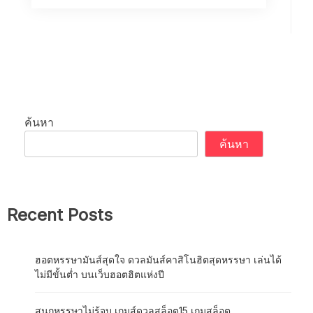
ค้นหา
ค้นหา
Recent Posts
ฮอตหรรษามันส์สุดใจ ดวลมันส์คาสิโนฮิตสุดหรรษา เล่นได้
ไม่มีขั้นต่ำ บนเว็บฮอตฮิตแห่งปี
สนุกหรรษาไม่รู้จบ เกมส์ดวลสล็อต15 เกมสล็อต