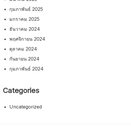
กุมภาพันธ์ 2025
มกราคม 2025
ธันวาคม 2024
พฤศจิกายน 2024
ตุลาคม 2024
กันยายน 2024
กุมภาพันธ์ 2024
Categories
Uncategorized