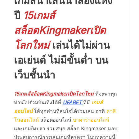
เกมส์น่าเล่นน่าลองแห่ง
ปี
15เกมส์
สล็อตKingmakerเปิด
โลกใหม่
เล่นได้ไม่ผ่าน
เอเย่นต์ ไม่มีขั้นต่ำ บน
เว็บชั้นนำ
15เกมส์สล็อตKingmakerเปิดโลกใหม่
ที่จะพาทุก
ท่านไปร่วมบันเทิงได้ที่
UFABET
ที่มี
เกมส์
ออนไลน์
ให้ทุกท่านที่สนใจได้ร่วมเล่น อาทิ
คาสิ
โนออนไลน์
สล็อตออนไลน์
บาคาร่าออนไลน์
และเกมยิงปลา ร่วมสนุก สล็อต Kingmaker มอบ
ประสบการณ์การเล่นเกมที่หรูหรา ในบทความนี้