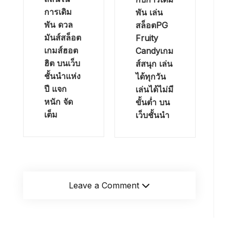
การเดิม
พัน เล่น
พัน ดวล
สล็อตPG
มันส์สล็อต
Fruity
เกมส์ฮอต
Candyเกม
ฮิต บนเว็บ
ส์สนุก เล่น
ชั้นนำแห่ง
ได้ทุกวัน
ปี แจก
เล่นได้ไม่มี
หนัก จัด
ขั้นต่ำ บน
เต็ม
เว็บชั้นนำ
Leave a Comment