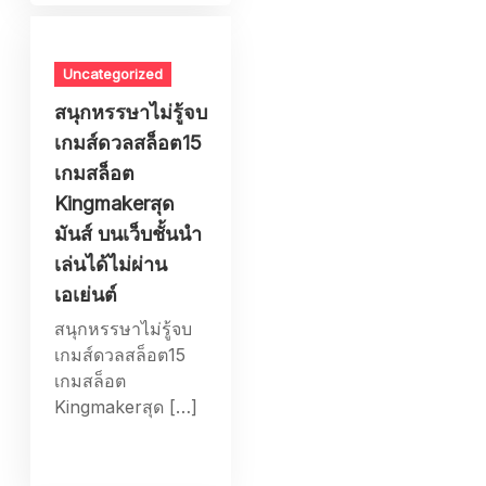
Uncategorized
สนุกหรรษาไม่รู้จบ
เกมส์ดวลสล็อต15
เกมสล็อต
Kingmakerสุด
มันส์ บนเว็บชั้นนำ
เล่นได้ไม่ผ่าน
เอเย่นต์
สนุกหรรษาไม่รู้จบ
เกมส์ดวลสล็อต15
เกมสล็อต
Kingmakerสุด […]