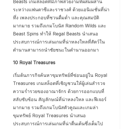
Beasts เกมสล็อตที่มีภาพสวยงามที่ผสมผสาน
ระหว่างแฟนตาซีและราชวงศ์ ด้วยแอนิเมชั่นที่น่า
ทึ่ง เพลงประกอบที่ชวนดื่มด่ำ และคุณสมบัติ
มากมาย รวมถึงเกมโบนัส Random Wilds และ
Beast Spins ทำให้ Regal Beasts นำเสนอ
ประสบการณ์การเล่นเกมที่น่าหลงใหลที่สัตว์ใน
ตำนานสามารถนำชัยชนะในตำนานออกมา
10
Royal Treasures
เริ่มต้นภารกิจค้นหาขุมทรัพย์ที่ซ่อนอยู่ใน Royal
Treasures เกมสล็อตที่เชิญชวนให้ผู้เล่นสำรวจ
ความร่ำรวยของอาณาจักร ด้วยการออกแบบที่
สลับซับซ้อน สัญลักษณ์ที่น่าหลงใหล และฟีเจอร์
มากมาย รวมถึงเกมโบนัสตัวคูณและเกมล่า
ขุมทรัพย์ Royal Treasures นำเสนอ
ประสบการณ์การเล่นเกมที่น่าตื่นเต้นซึ่งเต็มไป