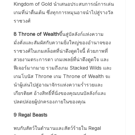
Kingdom of Gold นำเสนอประสบการณ์การเล่น
เกมที่น่าตื่นเต้น ซึ่งทุกการหมุนอาจนำไปสู่รางวัล
ราชวงศ์
8
Throne of Wealth
ขึ้นสู่บัลลังก์แห่งความ
มั่งคั่งและสัมผัสกับความยิ่งใหญ่ของอำนาจของ
ราชวงศ์ในเกมสล็อตที่น่าดึงดูดใจนี้ ด้วยภาพที่
สวยงามตระการตา เกมเพลย์ที่น่าดึงดูดใจ และ
ฟีเจอร์มากมาย รวมถึงเกม Stacked Wilds และ
เกมโบนัส Throne เกม Throne of Wealth จะ
นำผู้เล่นไปสู่อาณาจักรแห่งความร่ำรวยและ
เกียรติยศ อ้างสิทธิ์ที่นั่งของคุณบนบัลลังก์และ
ปลดปล่อยผู้ปกครองภายในของคุณ
9
Regal Beasts
พบกับสัตว์ในตำนานและสัตว์ร้ายใน Regal