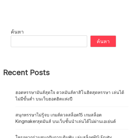
ค้นหา
ค้นหา
Recent Posts
ฮอตหรรษามันส์สุดใจ ดวลมันส์คาสิโนฮิตสุดหรรษา เล่นได้
ไม่มีขั้นต่ำ บนเว็บฮอตฮิตแห่งปี
สนุกหรรษาไม่รู้จบ เกมส์ดวลสล็อต15 เกมสล็อต
Kingmakerสุดมันส์ บนเว็บชั้นนำเล่นได้ไม่ผ่านเอเย่นต์
ใครอยากร่วมสนุกกับการเดิมพัน เล่นสล็อตPG Fruity