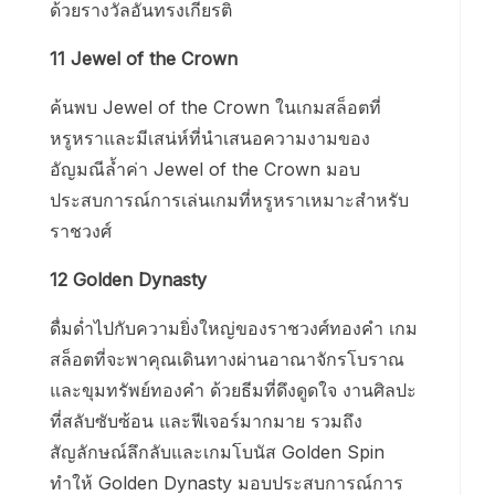
ด้วยรางวัลอันทรงเกียรติ
11
Jewel of the Crown
ค้นพบ Jewel of the Crown ในเกมสล็อตที่
หรูหราและมีเสน่ห์ที่นำเสนอความงามของ
อัญมณีล้ำค่า Jewel of the Crown มอบ
ประสบการณ์การเล่นเกมที่หรูหราเหมาะสำหรับ
ราชวงศ์
12
Golden Dynasty
ดื่มด่ำไปกับความยิ่งใหญ่ของราชวงศ์ทองคำ เกม
สล็อตที่จะพาคุณเดินทางผ่านอาณาจักรโบราณ
และขุมทรัพย์ทองคำ ด้วยธีมที่ดึงดูดใจ งานศิลปะ
ที่สลับซับซ้อน และฟีเจอร์มากมาย รวมถึง
สัญลักษณ์ลึกลับและเกมโบนัส Golden Spin
ทำให้ Golden Dynasty มอบประสบการณ์การ