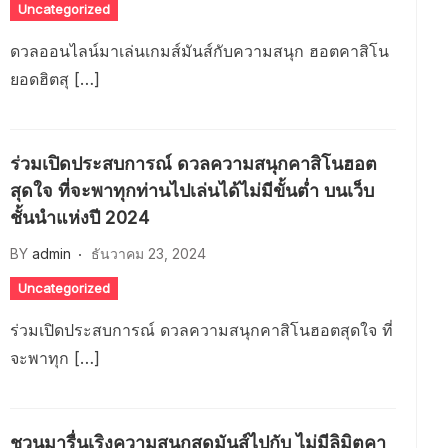
Uncategorized
ดวลออนไลน์มาเล่นเกมส์มันส์กับความสนุก ฮอตคาสิโน
ยอดฮิตสุ […]
ร่วมเปิดประสบการณ์ ดวลความสนุกคาสิโนฮอต
สุดใจ ที่จะพาทุกท่านไปเล่นได้ไม่มีขั้นต่ำ บนเว็บ
ชั้นนำแห่งปี 2024
BY
admin
ธันวาคม 23, 2024
Uncategorized
ร่วมเปิดประสบการณ์ ดวลความสนุกคาสิโนฮอตสุดใจ ที่
จะพาทุก […]
ชวนมารื่นเริงความสนุกสุดมันส์ไปกับ ไม่มีลิมิตคา