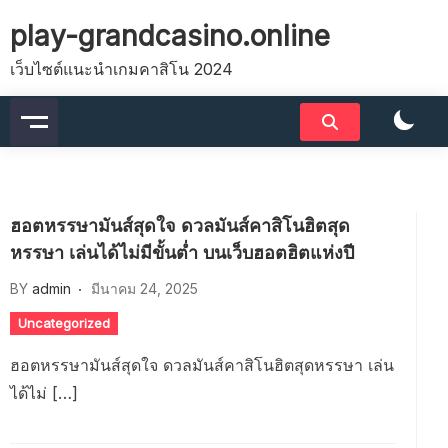
Skip
play-grandcasino.online
to
content
เว็บไซต์แนะนำเกมคาสิโน 2024
ฮอตหรรษามันส์สุดใจ ดวลมันส์คาสิโนฮิตสุด
หรรษา เล่นได้ไม่มีขั้นต่ำ บนเว็บฮอตฮิตแห่งปี
BY
admin
มีนาคม 24, 2025
Uncategorized
ฮอตหรรษามันส์สุดใจ ดวลมันส์คาสิโนฮิตสุดหรรษา เล่น
ได้ไม่ […]