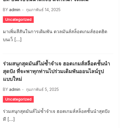
BY
admin
กุมภาพันธ์ 14, 2025
Uncategorized
มาเพิ่มสีสันในการเดิมพัน ดวลมันส์สล็อตเกมส์ฮอตฮิต
บนเว็ […]
ร่วมสนุกสุดมันส์ไม่ซ้ำจำเจ ฮอตเกมส์สล็อตชั้นนำ
สุดปัง ที่จะพาทุกท่านไปร่วมเดิมพันออนไลน์รูป
แบบใหม่
BY
admin
กุมภาพันธ์ 5, 2025
Uncategorized
ร่วมสนุกสุดมันส์ไม่ซ้ำจำเจ ฮอตเกมส์สล็อตชั้นนำสุดปัง
ที […]