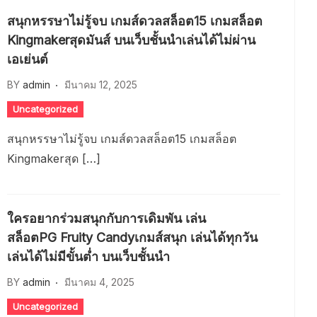
สนุกหรรษาไม่รู้จบ เกมส์ดวลสล็อต15 เกมสล็อต
Kingmakerสุดมันส์ บนเว็บชั้นนำเล่นได้ไม่ผ่าน
เอเย่นต์
BY
admin
มีนาคม 12, 2025
Uncategorized
สนุกหรรษาไม่รู้จบ เกมส์ดวลสล็อต15 เกมสล็อต
Kingmakerสุด […]
ใครอยากร่วมสนุกกับการเดิมพัน เล่น
สล็อตPG Fruity Candyเกมส์สนุก เล่นได้ทุกวัน
เล่นได้ไม่มีขั้นต่ำ บนเว็บชั้นนำ
BY
admin
มีนาคม 4, 2025
Uncategorized